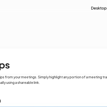
Desktop
ips
ps from your meetings. Simply highlight any portion of a meeting tran
ally using a shareable link.