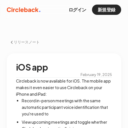
ログイン
新規登録
リリースノート
iOS app
February 19, 2025
Circleback is now available for iOS. The mobile app
makes it even easier to use Circleback on your
iPhone and iPad:
Record in-person meetings with the same
automatic participant voice identification that
you're used to
View upcoming meetings and toggle whether