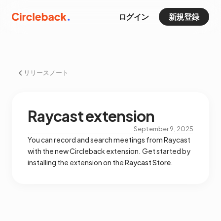
ログイン
新規登録
リリースノート
Raycast extension
September 9, 2025
You can record and search meetings from Raycast
with the new Circleback extension. Get started by
installing the extension on the
Raycast Store
.