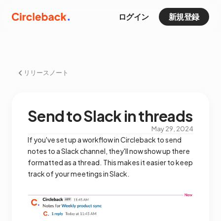
ログイン
新規登録
リリースノート
Send to Slack in threads
May 29, 2024
If you've set up a workflow in Circleback to send
notes to a Slack channel, they'll now show up there
formatted as a thread. This makes it easier to keep
track of your meetings in Slack.