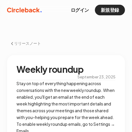
ログイン
新規登録
リリースノート
Weekly roundup
September 23, 2025
Stay on top of everything happening across
conversations with the new weekly roundup. When
enabled, you'll get an email at the end of each
week highlighting the most important details and
themes across your meetings and those shared
with you–helping you prepare for the week ahead.
To enable weekly roundup emails, go to Settings →
Emails.