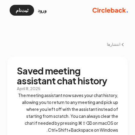
ورود
ثبت‌نام
انتشارها
Saved meeting
assistant chat history
April 8, 2025
The meeting assistant now saves your chat history,
allowing you to return to any meeting and pick up
where you left off with the assistant instead of
starting from scratch. You can always clear the
chat if needed by pressing ⌘⇧⌫ on macOS or
Ctrl+Shift+Backspace on Windows.