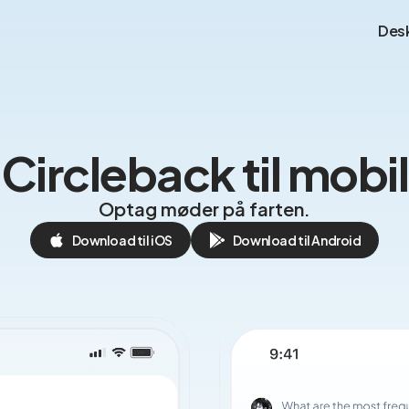
Des
Circleback til mobil
Optag møder på farten.
Download til iOS
Download til Android