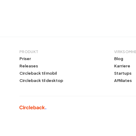
PRODUKT
VIRKSOMH
Priser
Blog
Releases
Karriere
Circleback til mobil
Startups
Circleback til desktop
Affiliates