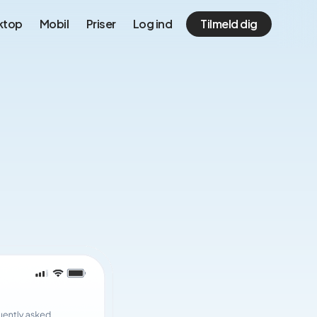
ktop
Mobil
Priser
Log ind
Tilmeld dig