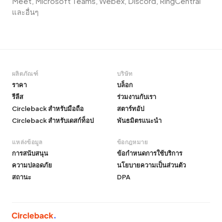
Meet, Microsoft Teams, Webex, Discord, RingCentral
และอื่นๆ
ผลิตภัณฑ์
บริษัท
ราคา
บล็อก
รีลีส
ร่วมงานกับเรา
Circleback สำหรับมือถือ
สตาร์ทอัป
Circleback สำหรับเดสก์ท็อป
พันธมิตรแนะนำ
แหล่งข้อมูล
ข้อกฎหมาย
การสนับสนุน
ข้อกำหนดการใช้บริการ
ความปลอดภัย
นโยบายความเป็นส่วนตัว
สถานะ
DPA