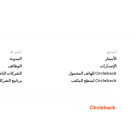
المنتج
الشركة
الأسعار
المدونة
الإصدارات
الوظائف
Circleback للهاتف المحمول
الشركات الناش
Circleback لسطح المكتب
برنامج الشركا