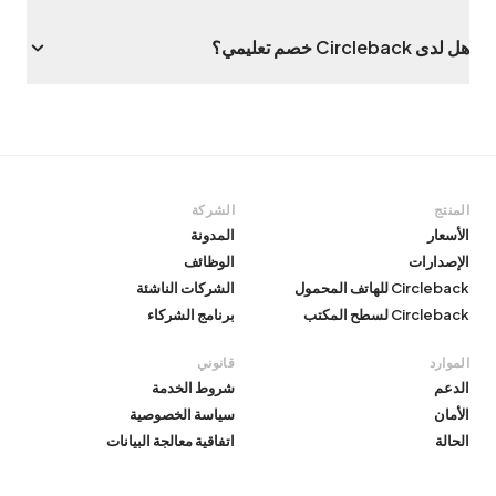
هل لدى Circleback خصم تعليمي؟
المنتج
الشركة
الأسعار
المدونة
الإصدارات
الوظائف
Circleback للهاتف المحمول
الشركات الناشئة
Circleback لسطح المكتب
برنامج الشركاء
الموارد
قانوني
الدعم
شروط الخدمة
الأمان
سياسة الخصوصية
الحالة
اتفاقية معالجة البيانات