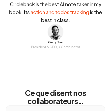
Circleback is the best AI note taker in my
book. Its
action and todos tracking
is the
best in class.
Garry Tan
President & CEO, Y Combinator
Ce que disent nos
collaborateurs…