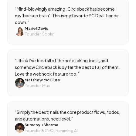
“
Mind-blowingly amazing. Circleback has become
my ‘backup brain’. This is my favorite YC Deal, hands-
down.
”
Mariel Davis
Founder, Spokn
“
I think I’ve tried all of the note taking tools, and
somehow Circleback is by far the best of all of them.
Love the webhook feature too.
”
Matthew McClure
Founder, Mux
“
Simply the best; nails the core product flows, todos,
and automations, next level.
”
Sumanyu Sharma
Founder & CEO, Hamming AI