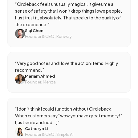
“
Circleback feels unusually magical. It gives me a
sense of safety that I won’t drop things I owe people.
I just trust it, absolutely. That speaks to the quality of
the experience.
”
Siqi Chen
Founder & CEO, Runway
“
Very good notes and I love the action items. Highly
recommend.
”
Mariam Ahmed
Founder, Menza
“
I don’t think I could function without Circleback.
When customers say “wow you have great memory!”
I just smile and nod. :)
”
Catheryn Li
Founder & CEO, Simple AI