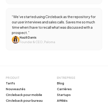
“
We’ve started using Circleback as the repository for
our user interviews and sales calls. Saves me so much
time when I have to recall what was discussed with a
prospect.
”
Nazli Danis
Founder & CEO, Paloma
PRODUIT
ENTREPRISE
Tarifs
Blog
Nouveautés
Carrières
Circleback pour mobile
Startups
Circleback pour bureau
Affiliés