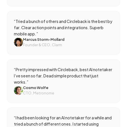
“
Tried a bunch of others and Circleback is the best by
far. Clear action points and integrations. Superb
mobile app.
”
Marcus Storm-Mollard
Founder & CEO, Clarm
“
Pretty impressed with Circleback, best AI notetaker
I’ve seen so far. Dead simple product that just
works.
”
Cosmo Wolfe
CTO, Metronome
“
I had been looking for an AI notetaker for a while and
tried a bunch of different ones. I started using