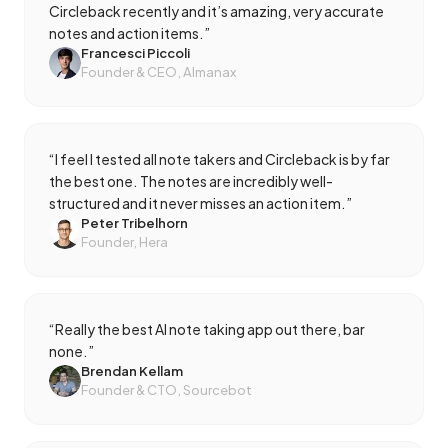
Circleback recently and it’s amazing, very accurate
notes and action items.
”
Francesci Piccoli
Founder & CEO, Almanax
“
I feel I tested all note takers and Circleback is by far
the best one. The notes are incredibly well-
structured and it never misses an action item.
”
Peter Tribelhorn
Founder, Hera
“
Really the best AI note taking app out there, bar
none.
”
Brendan Kellam
Founder & CTO, Sourcebot