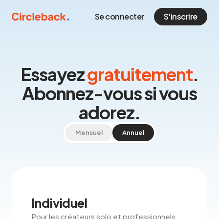
Se connecter
S'inscrire
Essayez
gratuitement
.
Abonnez-vous si vous
adorez.
Mensuel
Annuel
Individuel
Pour les créateurs solo et professionnels