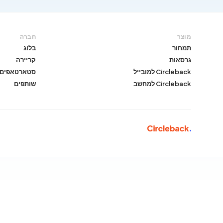
מוצר
חברה
תמחור
בלוג
גרסאות
קריירה
Circleback למובייל
סטארטאפים
Circleback למחשב
שותפים