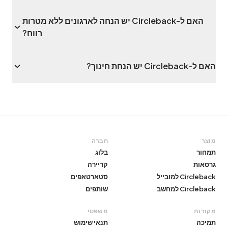
האם ל-Circleback יש הנחה לארגונים ללא מטרות
רווח?
האם ל-Circleback יש הנחת חינוך?
מוצר
חברה
תמחור
בלוג
גרסאות
קריירה
Circleback למובייל
סטארטאפים
Circleback למחשב
שותפים
מקורות
משפטי
תמיכה
תנאי שימוש