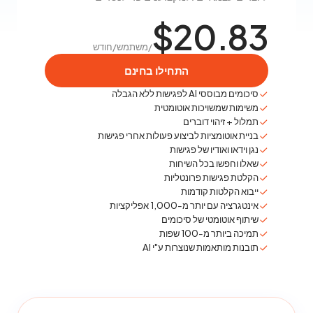
$20.83
/משתמש/חודש
התחילו בחינם
סיכומים מבוססי AI לפגישות ללא הגבלה
משימות שמשויכות אוטומטית
תמלול + זיהוי דוברים
בניית אוטומציות לביצוע פעולות אחרי פגישות
נגן וידאו ואודיו של פגישות
שאלו וחפשו בכל השיחות
הקלטת פגישות פרונטליות
ייבוא הקלטות קודמות
אינטגרציה עם יותר מ-1,000 אפליקציות
שיתוף אוטומטי של סיכומים
תמיכה ביותר מ-100 שפות
תובנות מותאמות שנוצרות ע"י AI