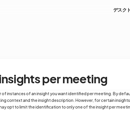
デスク
insights per meeting
f instances of an insight you want identified per meeting. By defau
ng context and the insight description. However, for certain insights
ay opt to limit the identification to only one of the insight per meeti