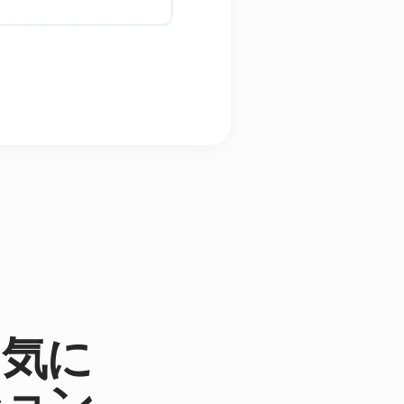
。気に
ション