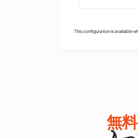
This configuration is available w
無料
入っ