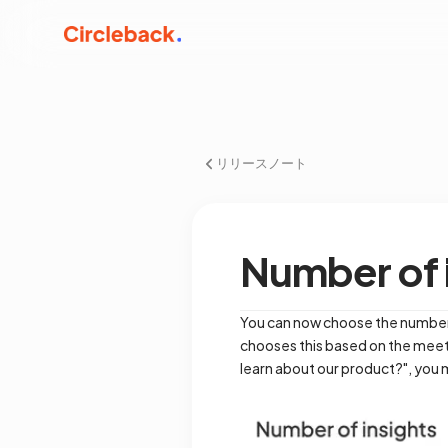
リリースノート
Number of 
You can now choose the number o
chooses this based on the meeti
learn about our product?", you m