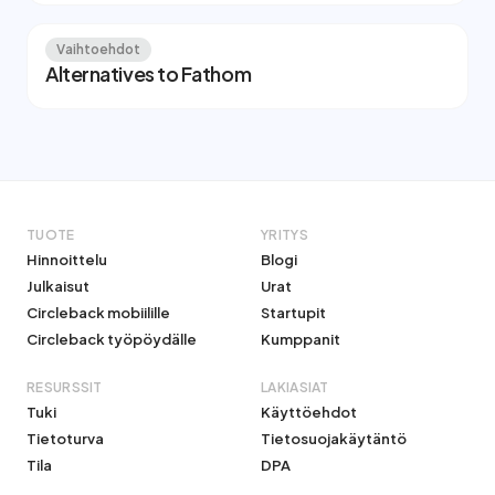
Vaihtoehdot
Alternatives to Fathom
TUOTE
YRITYS
Hinnoittelu
Blogi
Julkaisut
Urat
Circleback mobiilille
Startupit
Circleback työpöydälle
Kumppanit
RESURSSIT
LAKIASIAT
Tuki
Käyttöehdot
Tietoturva
Tietosuojakäytäntö
Tila
DPA