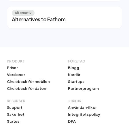
Alternativ
Alternatives to Fathom
PRODUKT
FÖRETAG
Priser
Blogg
Versioner
Karriär
Circleback för mobilen
Startups
Circleback för datorn
Partnerprogram
RESURSER
JURIDIK
Support
Användarvillkor
Säkerhet
Integritetspolicy
Status
DPA