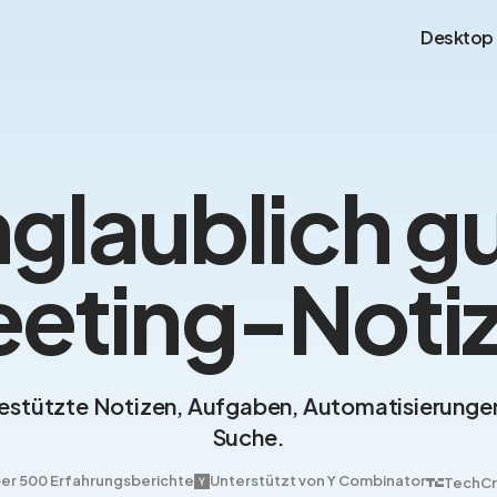
Desktop
glaublich g
eting-Noti
estützte Notizen, Aufgaben, Automatisierunge
Suche.
er 500 Erfahrungsberichte
Unterstützt von Y Combinator
TechCr