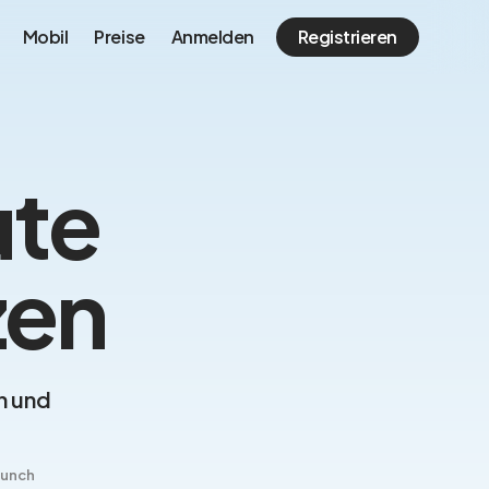
Mobil
Preise
Anmelden
Registrieren
ute
zen
n und
unch