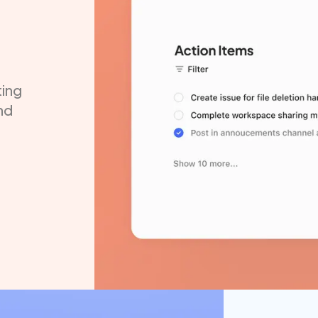
ing
nd