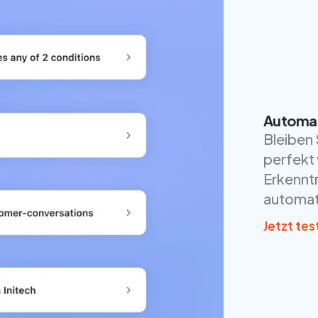
Automat
Bleiben 
perfekt 
Erkenntn
automati
Jetzt tes