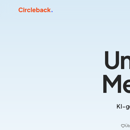
Un
Me
KI-g
Üb